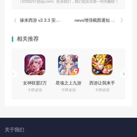
（3258257@qq.com）告诉我们，我们核实后第一时间删除！
缘来西游 v2.3.3 安卓版
nevo增强截图通知 v2.0 最新版
相关推荐
女神联盟2万
星魂之上九游
西游让我来手
蓬莱奇
卡牌桌游
卡牌桌游
卡牌桌游
卡牌
圣节版
版 v3.0.7 礼包
游下载 v2.1.1
版 v3.
v1.1.3.03 安
版
安卓版
卓版
关于我们