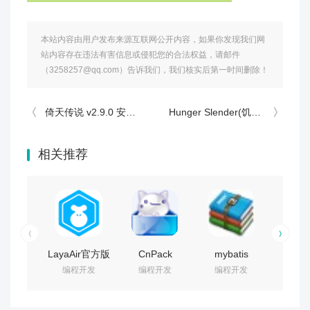
本站内容由用户发布来源互联网公开内容，如果你发现我们网
站内容存在违法有害信息或侵犯您的合法权益，请邮件
（3258257@qq.com）告诉我们，我们核实后第一时间删除！
倚天传说 v2.9.0 安卓版
Hunger Slender(饥饿苗条手游) v1.2 安卓版
相关推荐
LayaAir官方版
CnPack
mybatis
dreamw
编程开发
编程开发
编程开发
编程
v2.12.0 官方
SQLite
generatorcore.jar
绿色修
最新版
Tool(数据库可
maven v1.3.2
序列号
视化管理工具)
官方最新版